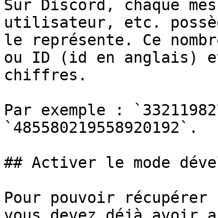
Sur Discord, chaque mes
utilisateur, etc. possè
le représente. Ce nombr
ou ID (id en anglais) e
chiffres.

Par exemple : `33211982
`485580219558920192`.

## Activer le mode déve
Pour pouvoir récupérer 
vous devez déjà avoir a