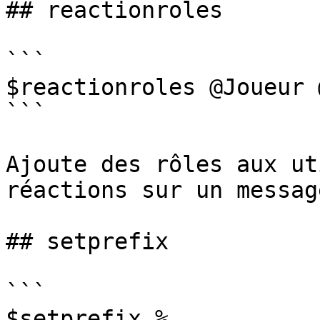
## reactionroles

```

$reactionroles @Joueur 
```

Ajoute des rôles aux ut
réactions sur un message
## setprefix

```

$setprefix %
