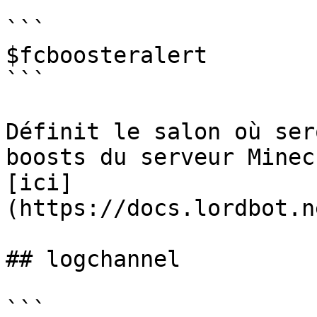
```

$fcboosteralert

```

Définit le salon où ser
boosts du serveur Minec
[ici]
(https://docs.lordbot.n
## logchannel

```
